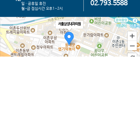
02.793.5588
일 · 공휴일 휴진
월~금 점심시간 오후1~2시
서울삼성내과의원
100m
로드뷰
길찾기
지도 크게 보기
서울 용산구 이촌로 206
(이촌1동 302-51 / 우:04427)
TEL :
02-793-5588
FAX :
02-793-8300
대표 : 고 재 현
사업자등록번호 :
106-90-38751