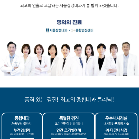
최고의 인술로 보답하는 서울삼성내과가 늘 함께 하겠습니다.
품격 있는 검진! 최고의 종합내과 클리닉!
종합내과
특별한 검진
우수내시경실
처음부터 끝까지!
조기 진단이 진짜 검진!
내시경전문의의 시술
누적임상례
연간 조기발견례
위·대장내시경
2026.08.08 기준 [신규 환자수]
2026.08월 기준 [암, 종양, 내분비 질환 등 발견 건]
2026.08.08 기준 [내시경시술례]